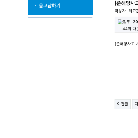
[준해양사고
- 묻고답하기
작성자
최고
2
44회 다
[준해양사고 
이전글