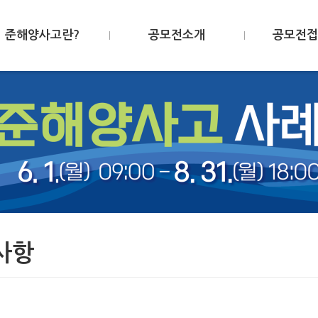
준해양사고란?
공모전소개
공모전접
사항